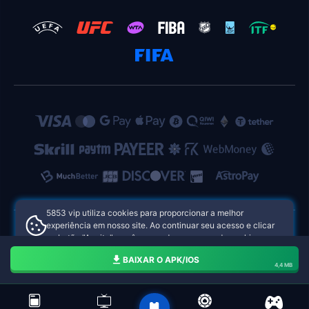
5853 vip utiliza cookies para proporcionar a melhor
experiência em nosso site. Ao continuar seu acesso e clicar
no botão "Aceito", você concorda com o uso de cookies.
5853 vip cassino online Brasil
Aceito
BAIXAR O APK/IOS
4,4 MB