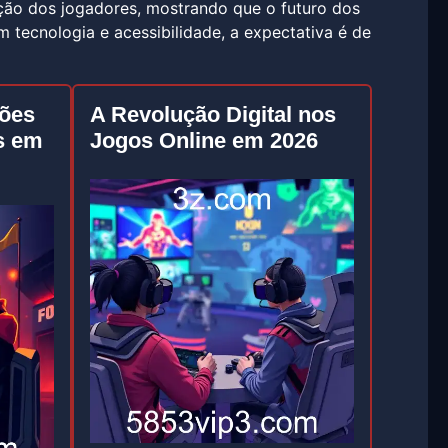
enção dos jogadores, mostrando que o futuro dos
m tecnologia e acessibilidade, a expectativa é de
ções
A Revolução Digital nos
s em
Jogos Online em 2026