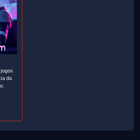
 jogos
cia da
o.