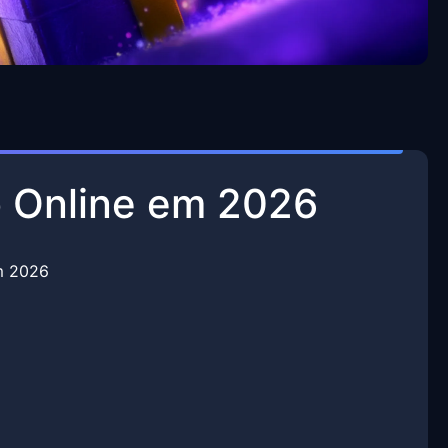
 Online em 2026
m 2026