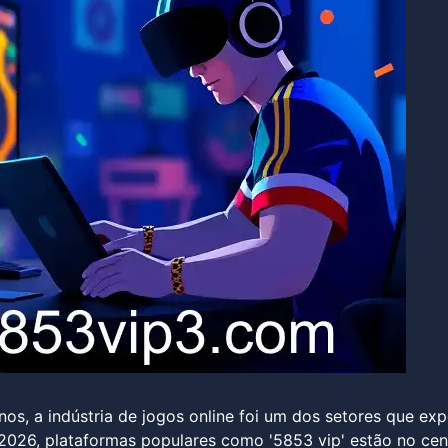
nos, a indústria de jogos online foi um dos setores que e
 2026, plataformas populares como '5853 vip' estão no c