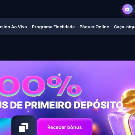
asino Ao Vivo
Programa Fidelidade
Pôquer Online
Caça-níqu
S DE PRIMEIRO DEPÓSITO
Receber bônus