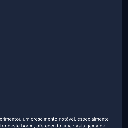
xperimentou um crescimento notável, especialmente
entro deste boom, oferecendo uma vasta gama de