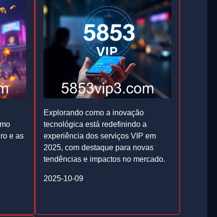
Explorando como a inovação
omo
tecnológica está redefinindo a
ro e as
experiência dos serviços VIP em
2025, com destaque para novas
tendências e impactos no mercado.
2025-10-09