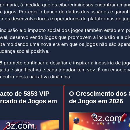
rimária, à medida que os cibercriminosos encontram manei
e jogos. Proteger o banco de dados dos usuários e garant
ra os desenvolvedores e operadores de plataformas de jog
 inclusão e o impacto social dos jogos também estão em 
vel, desenvolvendo jogos que promovem a inclusão e a div
está moldando uma nova era em que os jogos não são ape
dança social positiva.
 promete continuar a desafiar e inspirar a indústria de j
ada é significativa e cada jogador tem voz. É um emocion
 centro desta narrativa dinâmica.
acto de 5853 VIP
O Crescimento dos 
rcado de Jogos em
de Jogos em 2026