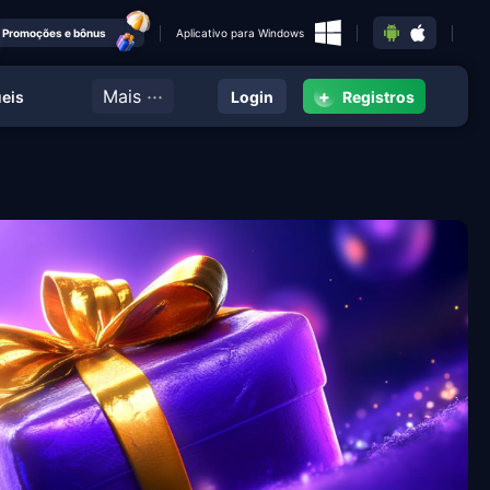
Promoções e bônus
Aplicativo para Windows
···
Mais
+
eis
Login
Registros