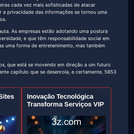
ras cada vez mais sofisticadas de atacar
ir a privacidade das informações se tornou uma
os.
pauta. As empresas estão adotando uma postura
ersidade, e que têm responsabilidade social em
nas uma forma de entretenimento, mas também
ogos, que está se movendo em direção a um futuro
ante capítulo que se desenrola, e certamente, 5853
Sites
Inovação Tecnológica
Transforma Serviços VIP