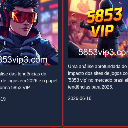
Uma análise aprofundada do
impacto dos sites de jogos c
ise das tendências do
'5853 vip' no mercado brasilei
de jogos em 2026 e o papel
tendências para 2026.
forma 5853 VIP.
2026-06-16
-19