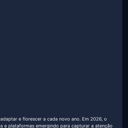
adaptar e florescer a cada novo ano. Em 2026, o
as e plataformas emergindo para capturar a atenção