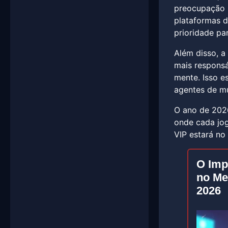
preocupação p
plataformas d
prioridade pa
Além disso, a
mais responsá
mente. Isso 
agentes de mu
O ano de 2026
onde cada jog
VIP estará no
O Imp
no Me
2026