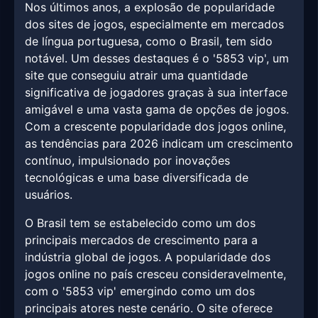
Nos últimos anos, a explosão de popularidade
dos sites de jogos, especialmente em mercados
de língua portuguesa, como o Brasil, tem sido
notável. Um desses destaques é o '5853 vip', um
site que conseguiu atrair uma quantidade
significativa de jogadores graças à sua interface
amigável e uma vasta gama de opções de jogos.
Com a crescente popularidade dos jogos online,
as tendências para 2026 indicam um crescimento
contínuo, impulsionado por inovações
tecnológicas e uma base diversificada de
usuários.
O Brasil tem se estabelecido como um dos
principais mercados de crescimento para a
indústria global de jogos. A popularidade dos
jogos online no país cresceu consideravelmente,
com o '5853 vip' emergindo como um dos
principais atores neste cenário. O site oferece