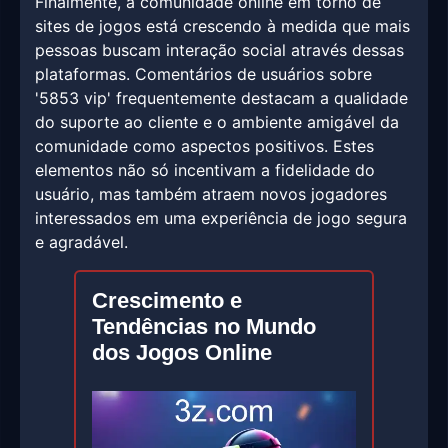
Finalmente, a comunidade online em torno de
sites de jogos está crescendo à medida que mais
pessoas buscam interação social através dessas
plataformas. Comentários de usuários sobre
'5853 vip' frequentemente destacam a qualidade
do suporte ao cliente e o ambiente amigável da
comunidade como aspectos positivos. Estes
elementos não só incentivam a fidelidade do
usuário, mas também atraem novos jogadores
interessados em uma experiência de jogo segura
e agradável.
Crescimento e
Tendências no Mundo
dos Jogos Online