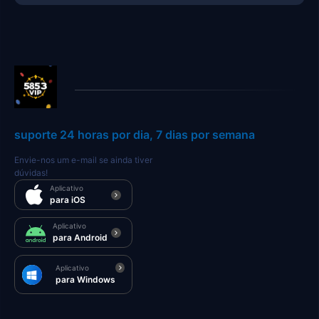
suporte 24 horas por dia, 7 dias por semana
Envie-nos um e-mail se ainda tiver
dúvidas!
Aplicativo
para iOS
Aplicativo
para Android
Aplicativo
para Windows