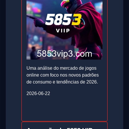
Uma análise do mercado de jogos
online com foco nos novos padrões
de consumo e tendências de 2026.
2026-06-22