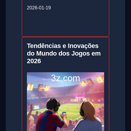
2026-01-19
Tendências e Inovações
do Mundo dos Jogos em
2026