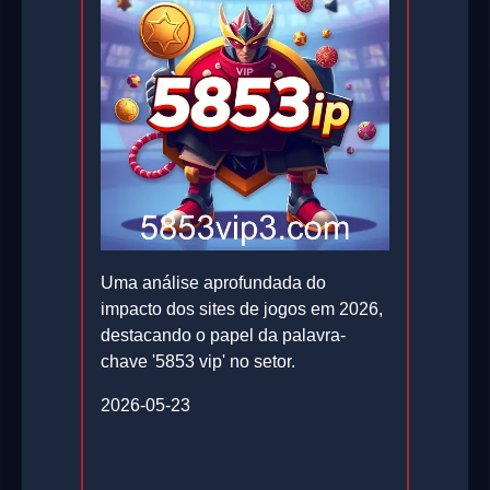
Uma análise aprofundada do
impacto dos sites de jogos em 2026,
destacando o papel da palavra-
chave '5853 vip' no setor.
2026-05-23