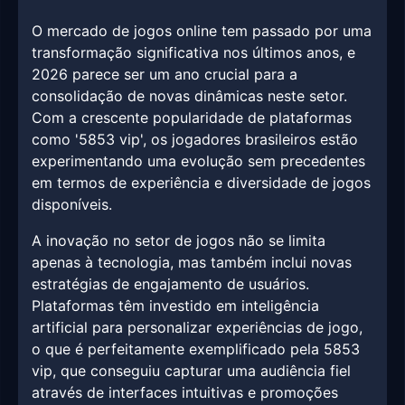
O mercado de jogos online tem passado por uma
transformação significativa nos últimos anos, e
2026 parece ser um ano crucial para a
consolidação de novas dinâmicas neste setor.
Com a crescente popularidade de plataformas
como '5853 vip', os jogadores brasileiros estão
experimentando uma evolução sem precedentes
em termos de experiência e diversidade de jogos
disponíveis.
A inovação no setor de jogos não se limita
apenas à tecnologia, mas também inclui novas
estratégias de engajamento de usuários.
Plataformas têm investido em inteligência
artificial para personalizar experiências de jogo,
o que é perfeitamente exemplificado pela 5853
vip, que conseguiu capturar uma audiência fiel
através de interfaces intuitivas e promoções