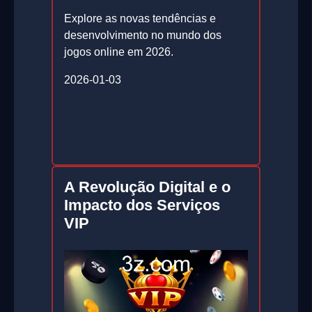
Explore as novas tendências e
desenvolvimento no mundo dos
jogos online em 2026.
2026-01-03
A Revolução Digital e o
Impacto dos Serviços
VIP