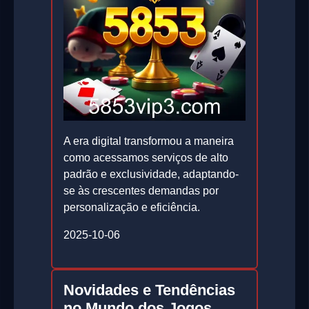
A era digital transformou a maneira
como acessamos serviços de alto
padrão e exclusividade, adaptando-
se às crescentes demandas por
personalização e eficiência.
2025-10-06
Novidades e Tendências
no Mundo dos Jogos