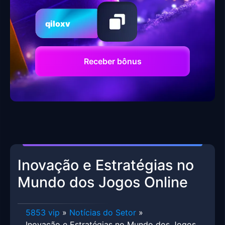
qiloxv
Receber bônus
Inovação e Estratégias no
Mundo dos Jogos Online
5853 vip
»
Notícias do Setor
»
Inovação e Estratégias no Mundo dos Jogos