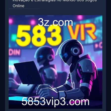
Online