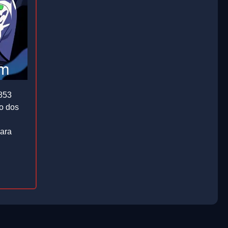
853
o dos
para