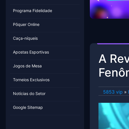
Programa Fidelidade
Pôquer Online
Caça-níqueis
Apostas Esportivas
A Rev
Jogos de Mesa
Fenô
Torneios Exclusivos
5853 vip
»
Notícias do Setor
Google Sitemap