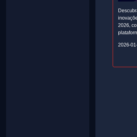
Descubra
inovaçõe
2026, co
platafor
2026-01