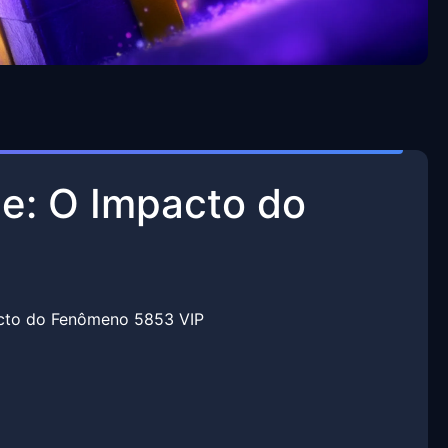
e: O Impacto do
acto do Fenômeno 5853 VIP