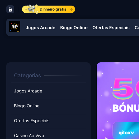
barra de controles 5853 vip
Dinheiro grátis!
Jogos Arcade
Bingo Online
Ofertas Especiais
C
navegação 5853 vip
Categorias
Jogos Arcade
BÓNU
Bingo Online
Ofertas Especiais
qiloxv
Casino Ao Vivo