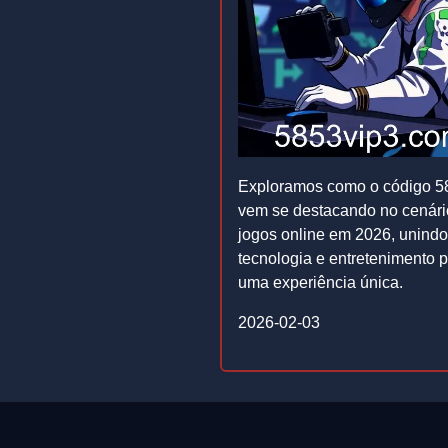
Exploramos como o código 5
vem se destacando no cenári
jogos online em 2026, unindo
tecnologia e entretenimento 
uma experiência única.
2026-02-03