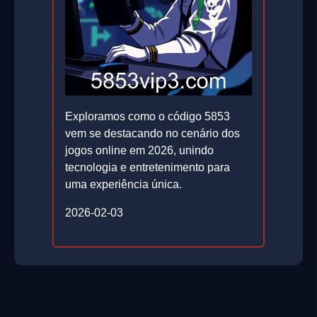
Exploramos como o código 5853
vem se destacando no cenário dos
jogos online em 2026, unindo
tecnologia e entretenimento para
uma experiência única.
2026-02-03