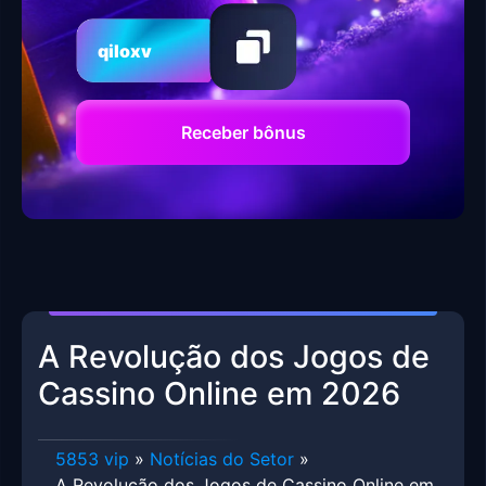
qiloxv
Receber bônus
A Revolução dos Jogos de
Cassino Online em 2026
5853 vip
»
Notícias do Setor
»
A Revolução dos Jogos de Cassino Online em