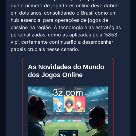
que o número de jogadores online deve dobrar
em dois anos, consolidando o Brasil como um
hub essencial para operações de jogos de
cassino na região. A tecnologia e as estratégias
personalizadas, como as aplicadas pela '5853
vip', certamente continuarão a desempenhar
papéis cruciais nesse cenário.
As Novidades do Mundo
dos Jogos Online