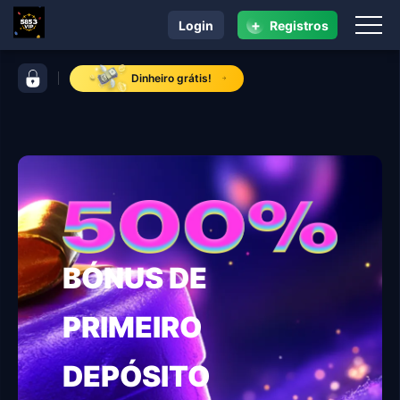
+
Login
Registros
navegação 5853 vip
barra de controles 5853 vip
Dinheiro grátis!
BÓNUS DE
PRIMEIRO
DEPÓSITO