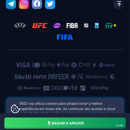
5853 vip utiliza cookies para proporcionar a melhor
experiência em nosso site. Ao continuar seu acesso e clicar
no botão "Aceito", você concorda com o uso de cookies.
5853 vip cassino online Brasil
Aceito
BAIXAR O APK/IOS
4,4 MB