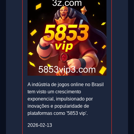
A indústria de jogos online no Brasil
tem visto um crescimento
exponencial, impulsionado por
inovações e popularidade de
plataformas como '5853 vip'.
2026-02-13