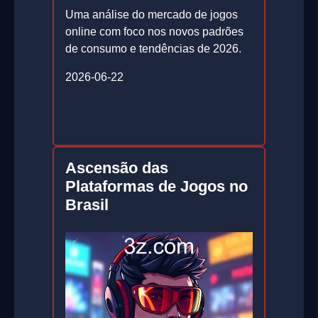
Uma análise do mercado de jogos
online com foco nos novos padrões
de consumo e tendências de 2026.
2026-06-22
Ascensão das
Plataformas de Jogos no
Brasil