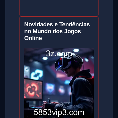
Novidades e Tendências
no Mundo dos Jogos
Online