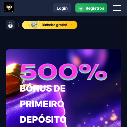
+
Login
Registros
navegação 5853 vip
barra de controles 5853 vip
Dinheiro grátis!
BÓNUS DE
PRIMEIRO
DEPÓSITO