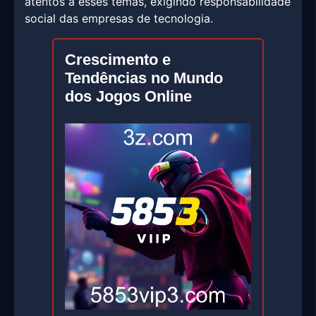
atentos a esses temas, exigindo responsabilidade
social das empresas de tecnologia.
Crescimento e
Tendências no Mundo
dos Jogos Online