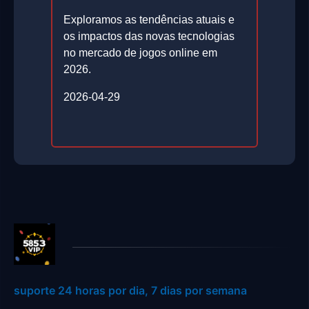
Exploramos as tendências atuais e
os impactos das novas tecnologias
no mercado de jogos online em
2026.
2026-04-29
suporte 24 horas por dia, 7 dias por semana