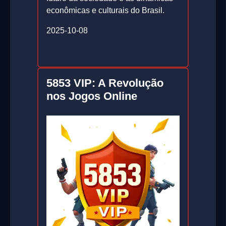
econômicas e culturais do Brasil.
2025-10-08
5853 VIP: A Revolução
nos Jogos Online