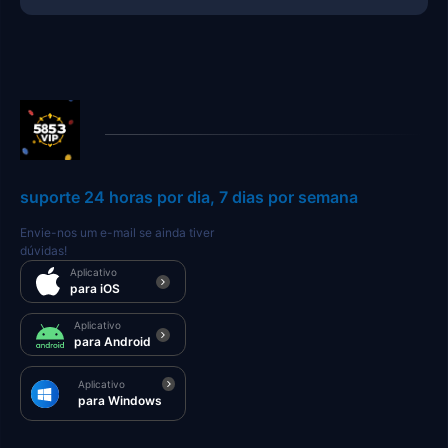
suporte 24 horas por dia, 7 dias por semana
Envie-nos um e-mail se ainda tiver
dúvidas!
Aplicativo
para iOS
Aplicativo
para Android
Aplicativo
para Windows